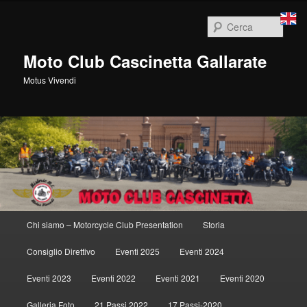
Vai
al
Cerca
contenuto
principale
Moto Club Cascinetta Gallarate
Motus Vivendi
Menu
Chi siamo – Motorcycle Club Presentation
Storia
principale
Consiglio Direttivo
Eventi 2025
Eventi 2024
Eventi 2023
Eventi 2022
Eventi 2021
Eventi 2020
Galleria Foto
21 Passi 2022
17 Passi-2020