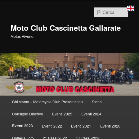
Vai
al
Cerca
contenuto
principale
Moto Club Cascinetta Gallarate
Motus Vivendi
Menu
Chi siamo – Motorcycle Club Presentation
Storia
principale
Consiglio Direttivo
Eventi 2025
Eventi 2024
Eventi 2023
Eventi 2022
Eventi 2021
Eventi 2020
Galleria Foto
21 Passi 2022
17 Passi-2020