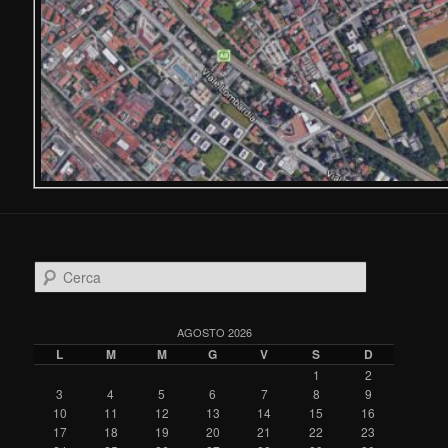
C
e
r
c
AGOSTO 2026
a
L
M
M
G
V
S
D
1
2
3
4
5
6
7
8
9
10
11
12
13
14
15
16
17
18
19
20
21
22
23