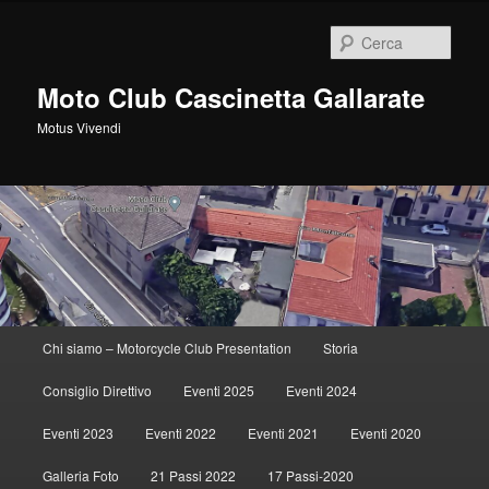
Vai
al
Cerca
contenuto
principale
Moto Club Cascinetta Gallarate
Motus Vivendi
Menu
Chi siamo – Motorcycle Club Presentation
Storia
principale
Consiglio Direttivo
Eventi 2025
Eventi 2024
Eventi 2023
Eventi 2022
Eventi 2021
Eventi 2020
Galleria Foto
21 Passi 2022
17 Passi-2020