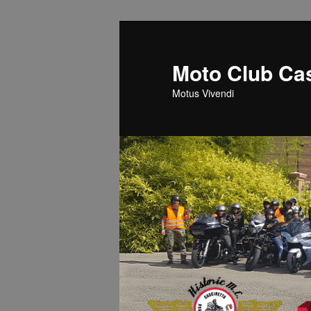
Vai
al
contenuto
Moto Club Cas
principale
Motus Vivendi