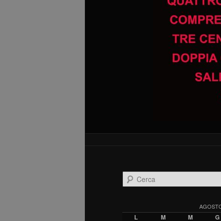
C
e
r
c
AGOSTO
a
L
M
M
G