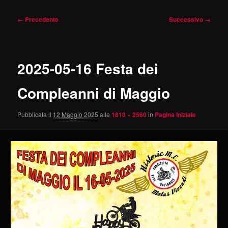
Navigazione
← Precedente
Successivo →
immagini
2025-05-16 Festa dei
Compleanni di Maggio
Pubblicata il
12 Maggio 2025
alle
1810 × 2560
in
Pagina Iniziale