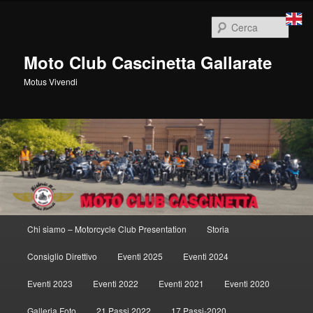
Vai
al
Cerca
contenuto
principale
Moto Club Cascinetta Gallarate
Motus Vivendi
Menu
Chi siamo – Motorcycle Club Presentation
Storia
principale
Consiglio Direttivo
Eventi 2025
Eventi 2024
Eventi 2023
Eventi 2022
Eventi 2021
Eventi 2020
Galleria Foto
21 Passi 2022
17 Passi-2020