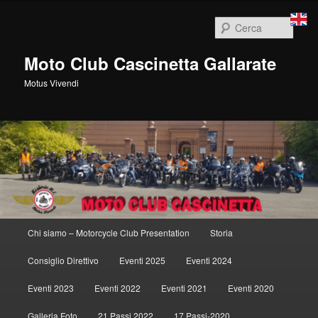
Vai
al
Cerca
contenuto
principale
Moto Club Cascinetta Gallarate
Motus Vivendi
Menu
Chi siamo – Motorcycle Club Presentation
Storia
principale
Consiglio Direttivo
Eventi 2025
Eventi 2024
Eventi 2023
Eventi 2022
Eventi 2021
Eventi 2020
Galleria Foto
21 Passi 2022
17 Passi-2020