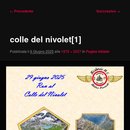
Navigazione
← Precedente
Successivo →
immagini
colle del nivolet[1]
Pubblicata il
6 Giugno 2025
alle
1575 × 2227
in
Pagina Iniziale