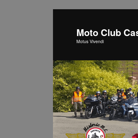
Vai
al
contenuto
Moto Club Cas
principale
Motus Vivendi