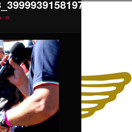
8_3999939158197846591_o
a – 20