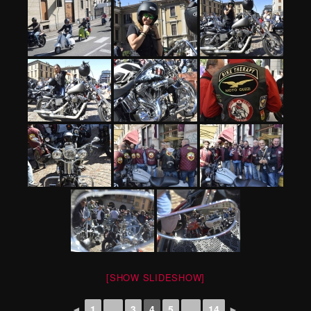
[SHOW SLIDESHOW]
◄
1
...
3
4
5
...
14
►