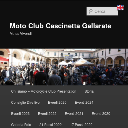
Vai
al
Cerca
contenuto
principale
Moto Club Cascinetta Gallarate
Motus Vivendi
Menu
Chi siamo – Motorcycle Club Presentation
Storia
principale
Consiglio Direttivo
Eventi 2025
Eventi 2024
Eventi 2023
Eventi 2022
Eventi 2021
Eventi 2020
Galleria Foto
21 Passi 2022
17 Passi-2020