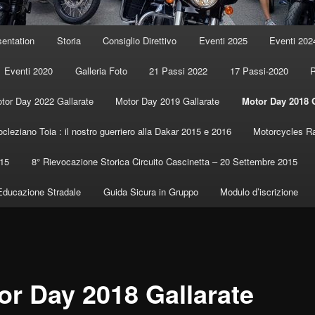
sentation
Storia
Consiglio Direttivo
Eventi 2025
Eventi 202
Eventi 2020
Galleria Foto
21 Passi 2022
17 Passi-2020
R
tor Day 2022 Gallarate
Motor Day 2019 Gallarate
Motor Day 2018 G
ocleziano Toia : il nostro guerriero alla Dakar 2015 e 2016
Motorcycles Ra
015
8° Rievocazione Storica Circuito Cascinetta – 20 Settembre 2015
Educazione Stradale
Guida Sicura in Gruppo
Modulo d’iscrizione
or Day 2018 Gallarate