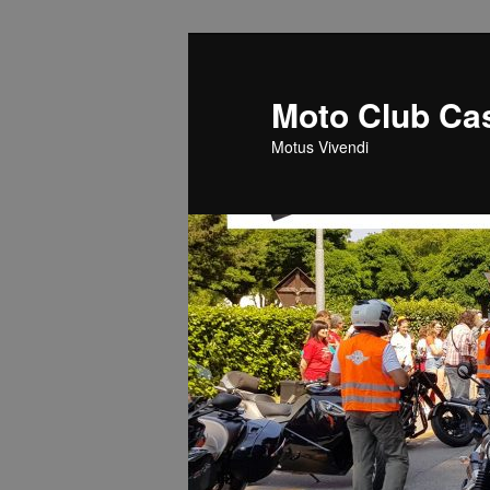
Vai
al
contenuto
Moto Club Cas
principale
Motus Vivendi