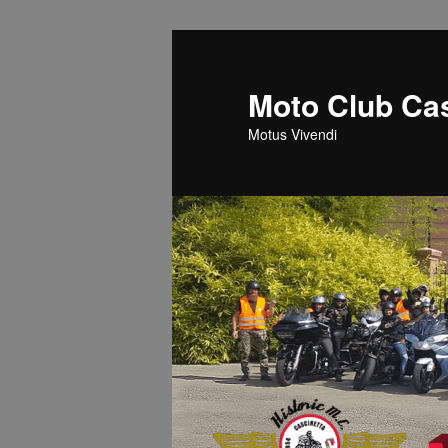
Vai
Vai
al
al
contenuto
contenuto
Moto Club Cas
principale
secondario
Motus Vivendi