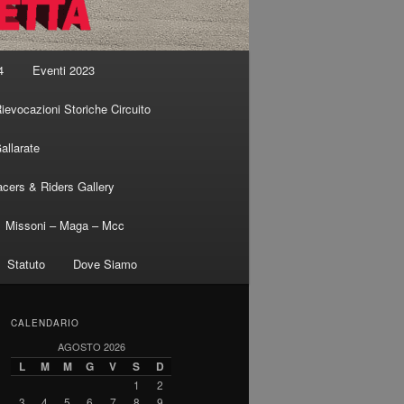
4
Eventi 2023
ievocazioni Storiche Circuito
allarate
cers & Riders Gallery
Missoni – Maga – Mcc
Statuto
Dove Siamo
CALENDARIO
AGOSTO 2026
L
M
M
G
V
S
D
1
2
3
4
5
6
7
8
9